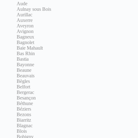
Aude
Aulnay sous Bois
Aurillac
Auxerre
Aveyron
Avignon
Bagneux
Bagnolet
Baie Mahault
Bas Rhin
Bastia
Bayonne
Beaune
Beauvais
Bègles
Belfort
Bergerac
Besançon
Béthune
Béziers
Bezons
Biarritz
Blagnac
Blois
Bobigny