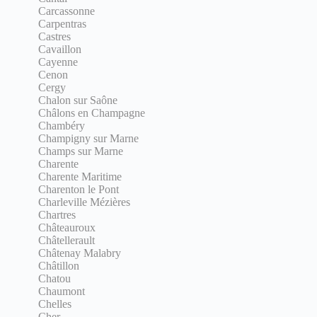
Carcassonne
Carpentras
Castres
Cavaillon
Cayenne
Cenon
Cergy
Chalon sur Saône
Châlons en Champagne
Chambéry
Champigny sur Marne
Champs sur Marne
Charente
Charente Maritime
Charenton le Pont
Charleville Mézières
Chartres
Châteauroux
Châtellerault
Châtenay Malabry
Châtillon
Chatou
Chaumont
Chelles
Cher