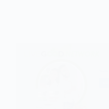
Nous n
VÉR