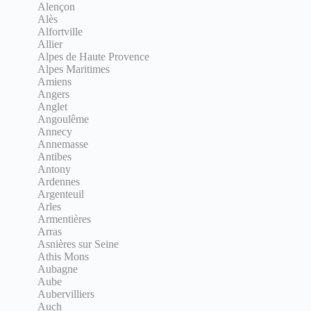
Alençon
Alès
Alfortville
Allier
Alpes de Haute Provence
Alpes Maritimes
Amiens
Angers
Anglet
Angoulême
Annecy
Annemasse
Antibes
Antony
Ardennes
Argenteuil
Arles
Armentières
Arras
Asnières sur Seine
Athis Mons
Aubagne
Aube
Aubervilliers
Auch