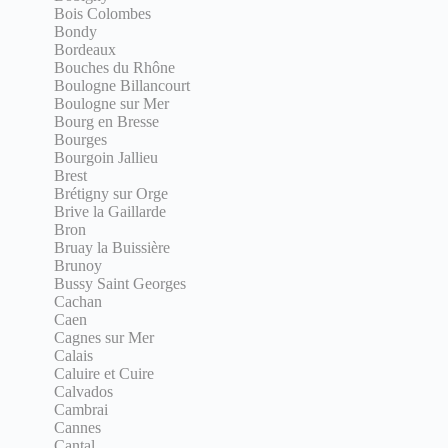
Bois Colombes
Bondy
Bordeaux
Bouches du Rhône
Boulogne Billancourt
Boulogne sur Mer
Bourg en Bresse
Bourges
Bourgoin Jallieu
Brest
Brétigny sur Orge
Brive la Gaillarde
Bron
Bruay la Buissière
Brunoy
Bussy Saint Georges
Cachan
Caen
Cagnes sur Mer
Calais
Caluire et Cuire
Calvados
Cambrai
Cannes
Cantal