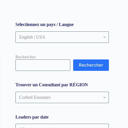
Sélectionnez un pays / Langue
Rechercher
Rechercher
Trouver un Consultant par RÉGION
Trouver
un
Consultant
par
RÉGION
Leaders par date
Leaders