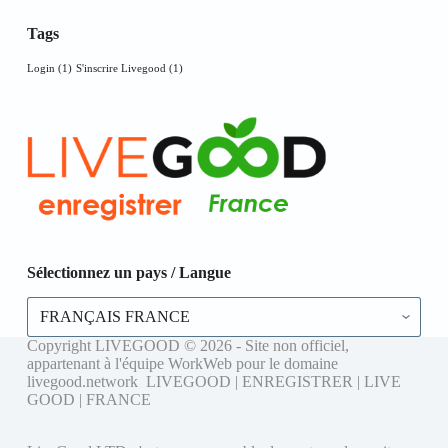
Tags
Login
(1)
S'inscrire Livegood
(1)
Sélectionnez un pays / Langue
Sélectionnez
un
pays
Copyright LIVEGOOD © 2026 - Site non officiel,
/
appartenant à l'équipe WorkWeb pour le domaine
Langue
livegood.network LIVEGOOD | ENREGISTRER | LIVE
GOOD | FRANCE