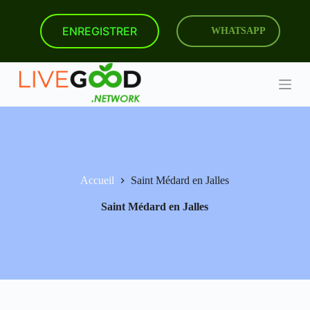
P
a
ENREGISTRER
WHATSAPP
s
s
e
r
a
u
c
o
n
t
e
n
Accueil
Saint Médard en Jalles
u
Saint Médard en Jalles