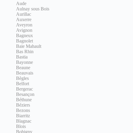
Aude
Aulnay sous Bois
Aurillac
Auxerre
Aveyron
Avignon
Bagneux
Bagnolet
Baie Mahault
Bas Rhin
Bastia
Bayonne
Beaune
Beauvais
Bègles
Belfort
Bergerac
Besançon
Béthune
Béziers
Bezons
Biarritz
Blagnac
Blois
Bobigny