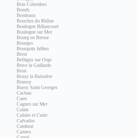
Bois Colombes
Bondy
Bordeaux
Bouches du Rhône
Boulogne Billancourt
Boulogne sur Mer
Bourg en Bresse
Bourges
Bourgoin Jallieu
Brest
Brétigny sur Orge
Brive la Gaillarde
Bron
Bruay la Buissière
Brunoy
Bussy Saint Georges
Cachan
Caen
Cagnes sur Mer
Calais
Caluire et Cuire
Calvados
Cambrai
Cannes
Cantal