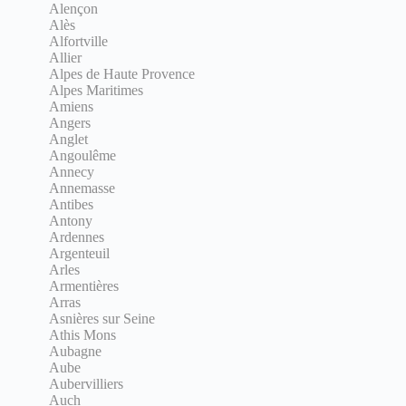
Alençon
Alès
Alfortville
Allier
Alpes de Haute Provence
Alpes Maritimes
Amiens
Angers
Anglet
Angoulême
Annecy
Annemasse
Antibes
Antony
Ardennes
Argenteuil
Arles
Armentières
Arras
Asnières sur Seine
Athis Mons
Aubagne
Aube
Aubervilliers
Auch