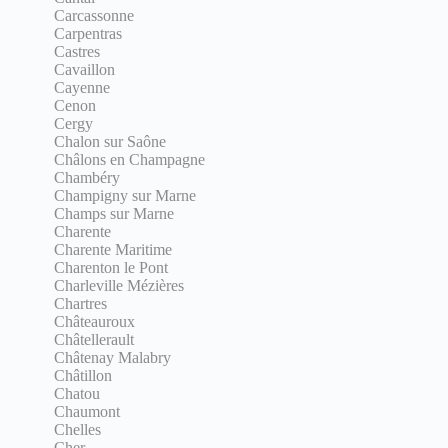
Carcassonne
Carpentras
Castres
Cavaillon
Cayenne
Cenon
Cergy
Chalon sur Saône
Châlons en Champagne
Chambéry
Champigny sur Marne
Champs sur Marne
Charente
Charente Maritime
Charenton le Pont
Charleville Mézières
Chartres
Châteauroux
Châtellerault
Châtenay Malabry
Châtillon
Chatou
Chaumont
Chelles
Cher