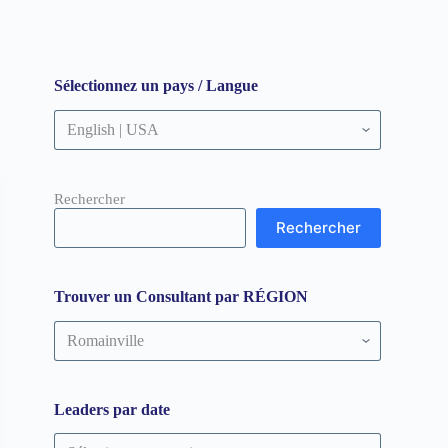
Sélectionnez un pays / Langue
Rechercher
Rechercher
Trouver un Consultant par RÉGION
Trouver
un
Consultant
par
RÉGION
Leaders par date
Leaders