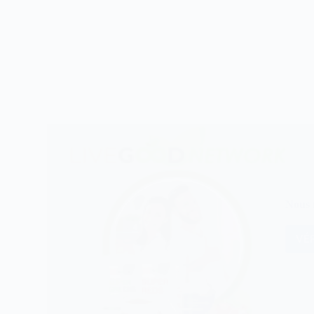
Nous n
VÉR