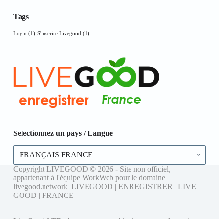
Tags
Login
(1)
S'inscrire Livegood
(1)
Sélectionnez un pays / Langue
Sélectionnez
un
pays
Copyright LIVEGOOD © 2026 - Site non officiel,
/
appartenant à l'équipe WorkWeb pour le domaine
Langue
livegood.network LIVEGOOD | ENREGISTRER | LIVE
GOOD | FRANCE