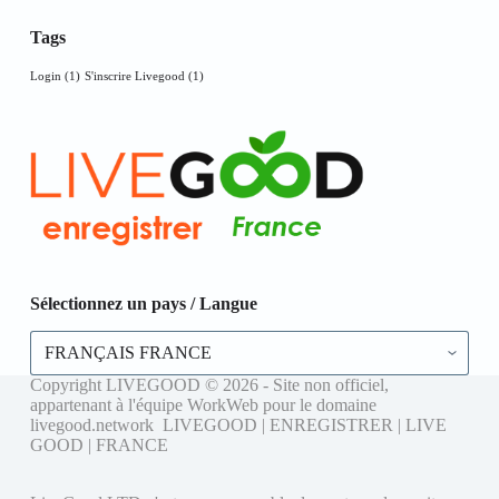
Tags
Login
(1)
S'inscrire Livegood
(1)
Sélectionnez un pays / Langue
Sélectionnez
un
pays
Copyright LIVEGOOD © 2026 - Site non officiel,
/
appartenant à l'équipe WorkWeb pour le domaine
Langue
livegood.network LIVEGOOD | ENREGISTRER | LIVE
GOOD | FRANCE