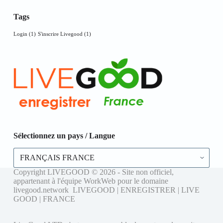
Tags
Login
(1)
S'inscrire Livegood
(1)
Sélectionnez un pays / Langue
Sélectionnez
un
pays
Copyright LIVEGOOD © 2026 - Site non officiel,
/
appartenant à l'équipe WorkWeb pour le domaine
Langue
livegood.network LIVEGOOD | ENREGISTRER | LIVE
GOOD | FRANCE