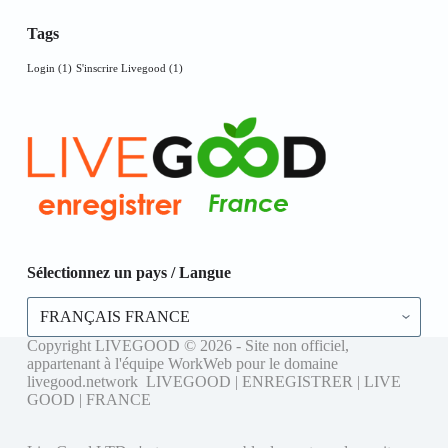
Tags
Login
(1)
S'inscrire Livegood
(1)
Sélectionnez un pays / Langue
Sélectionnez
un
pays
Copyright LIVEGOOD © 2026 - Site non officiel,
/
appartenant à l'équipe WorkWeb pour le domaine
Langue
livegood.network LIVEGOOD | ENREGISTRER | LIVE
GOOD | FRANCE