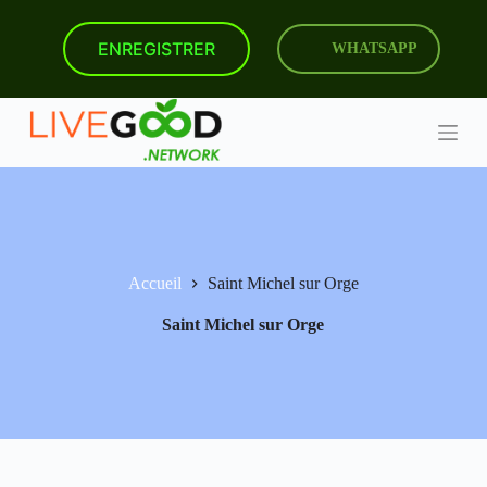
P
a
ENREGISTRER
WHATSAPP
s
s
e
r
a
u
c
o
n
t
e
n
Accueil
Saint Michel sur Orge
u
Saint Michel sur Orge