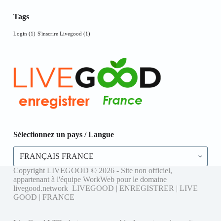
Tags
Login
(1)
S'inscrire Livegood
(1)
Sélectionnez un pays / Langue
Sélectionnez
un
pays
Copyright LIVEGOOD © 2026 - Site non officiel,
/
appartenant à l'équipe WorkWeb pour le domaine
Langue
livegood.network LIVEGOOD | ENREGISTRER | LIVE
GOOD | FRANCE