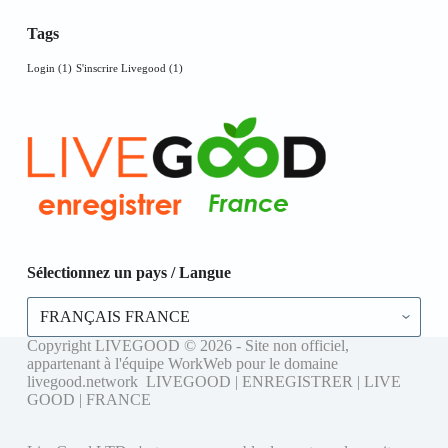
Tags
Login
(1)
S'inscrire Livegood
(1)
Sélectionnez un pays / Langue
Sélectionnez
un
pays
Copyright LIVEGOOD © 2026 - Site non officiel,
/
appartenant à l'équipe WorkWeb pour le domaine
Langue
livegood.network LIVEGOOD | ENREGISTRER | LIVE
GOOD | FRANCE