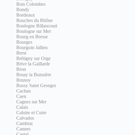
Bois Colombes
Bondy
Bordeaux
Bouches du Rhône
Boulogne Billancourt
Boulogne sur Mer
Bourg en Bresse
Bourges
Bourgoin Jallieu
Brest
Brétigny sur Orge
Brive la Gaillarde
Bron
Bruay la Buissière
Brunoy
Bussy Saint Georges
Cachan
Caen
Cagnes sur Mer
Calais
Caluire et Cuire
Calvados
Cambrai
Cannes
Cantal