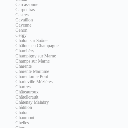
Carcassonne
Carpentras
Castres
Cavaillon
Cayenne
Cenon
Cergy
Chalon sur Saône
Châlons en Champagne
Chambéry
Champigny sur Marne
Champs sur Marne
Charente
Charente Maritime
Charenton le Pont
Charleville Mézières
Chartres
Châteauroux
Châtellerault
Châtenay Malabry
Châtillon
Chatou
Chaumont
Chelles
Cher