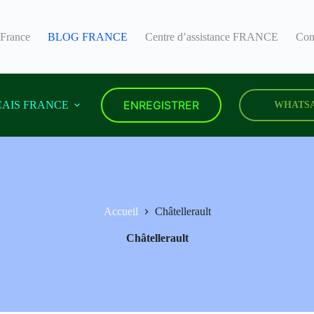
 France
BLOG FRANCE
Centre d’assistance FRANCE
Con
ENREGISTRER
AIS FRANCE
WHATS
Accueil
Châtellerault
Châtellerault