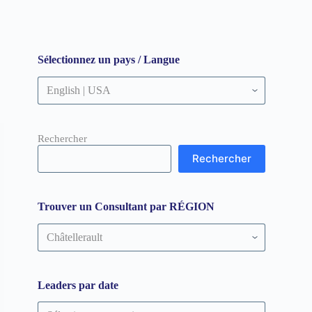
Sélectionnez un pays / Langue
Rechercher
Rechercher
Trouver un Consultant par RÉGION
Trouver
un
Consultant
par
RÉGION
Leaders par date
Leaders