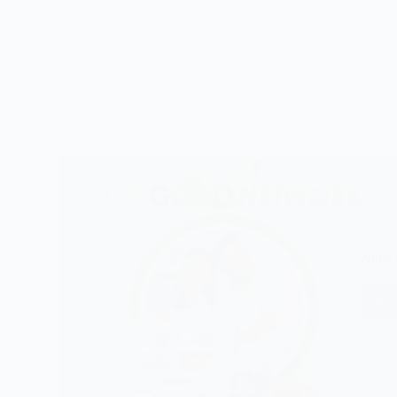
Nous n
VÉR