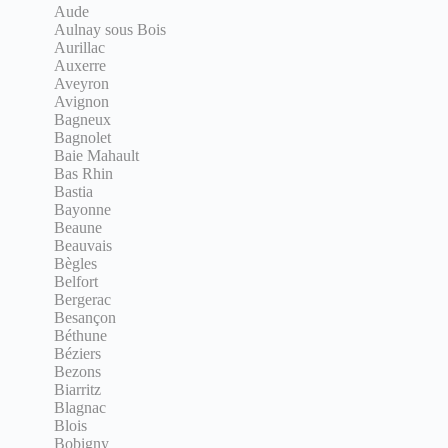
Aude
Aulnay sous Bois
Aurillac
Auxerre
Aveyron
Avignon
Bagneux
Bagnolet
Baie Mahault
Bas Rhin
Bastia
Bayonne
Beaune
Beauvais
Bègles
Belfort
Bergerac
Besançon
Béthune
Béziers
Bezons
Biarritz
Blagnac
Blois
Bobigny