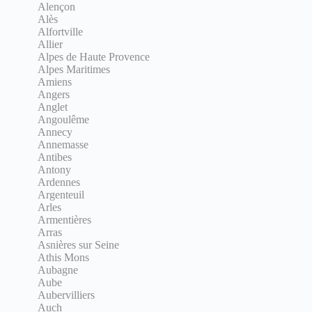
Alençon
Alès
Alfortville
Allier
Alpes de Haute Provence
Alpes Maritimes
Amiens
Angers
Anglet
Angoulême
Annecy
Annemasse
Antibes
Antony
Ardennes
Argenteuil
Arles
Armentières
Arras
Asnières sur Seine
Athis Mons
Aubagne
Aube
Aubervilliers
Auch