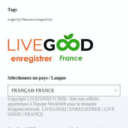
Tags
Login
(1)
S'inscrire Livegood
(1)
Sélectionnez un pays / Langue
Sélectionnez
un
pays
Copyright LIVEGOOD © 2026 - Site non officiel,
/
appartenant à l'équipe WorkWeb pour le domaine
Langue
livegood.network LIVEGOOD | ENREGISTRER | LIVE
GOOD | FRANCE