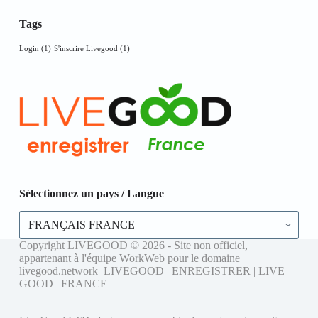
Tags
Login
(1)
S'inscrire Livegood
(1)
Sélectionnez un pays / Langue
Sélectionnez
un
pays
Copyright LIVEGOOD © 2026 - Site non officiel,
/
appartenant à l'équipe WorkWeb pour le domaine
Langue
livegood.network LIVEGOOD | ENREGISTRER | LIVE
GOOD | FRANCE