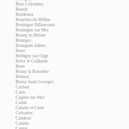
Bois Colombes
Bondy
Bordeaux
Bouches du Rhône
Boulogne Billancourt
Boulogne sur Mer
Bourg en Bresse
Bourges
Bourgoin Jallieu
Brest
Brétigny sur Orge
Brive la Gaillarde
Bron
Bruay la Buissière
Brunoy
Bussy Saint Georges
Cachan
Caen
Cagnes sur Mer
Calais
Caluire et Cuire
Calvados
Cambrai
Cannes
Cantal