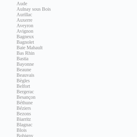
Aude
Aulnay sous Bois
Aurillac
Auxerre
Aveyron
Avignon
Bagneux
Bagnolet
Baie Mahault
Bas Rhin
Bastia
Bayonne
Beaune
Beauvais
Bègles
Belfort
Bergerac
Besançon
Béthune
Béziers
Bezons
Biarritz
Blagnac
Blois
Bobigny