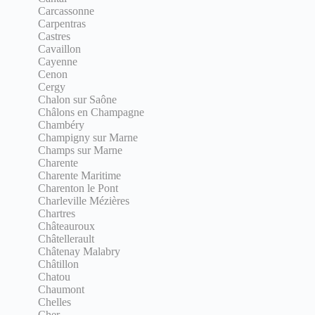
Carcassonne
Carpentras
Castres
Cavaillon
Cayenne
Cenon
Cergy
Chalon sur Saône
Châlons en Champagne
Chambéry
Champigny sur Marne
Champs sur Marne
Charente
Charente Maritime
Charenton le Pont
Charleville Mézières
Chartres
Châteauroux
Châtellerault
Châtenay Malabry
Châtillon
Chatou
Chaumont
Chelles
Cher