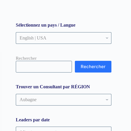
Sélectionnez un pays / Langue
Rechercher
Rechercher
Trouver un Consultant par RÉGION
Trouver
un
Consultant
par
RÉGION
Leaders par date
Leaders