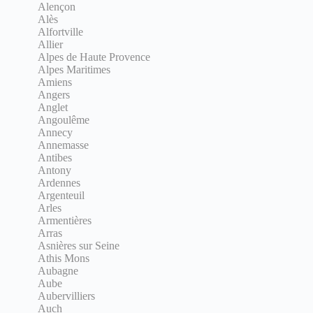
Alençon
Alès
Alfortville
Allier
Alpes de Haute Provence
Alpes Maritimes
Amiens
Angers
Anglet
Angoulême
Annecy
Annemasse
Antibes
Antony
Ardennes
Argenteuil
Arles
Armentières
Arras
Asnières sur Seine
Athis Mons
Aubagne
Aube
Aubervilliers
Auch