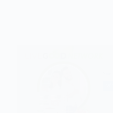
Nous n
VÉR