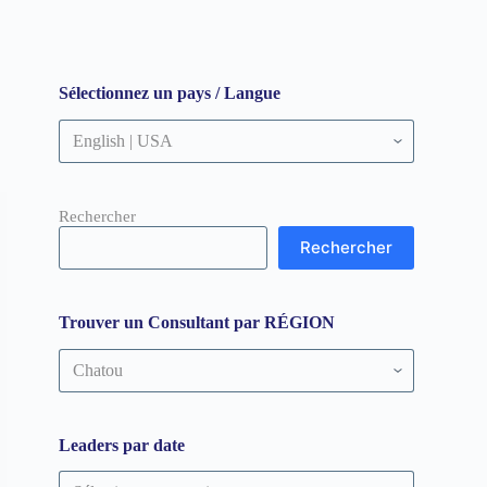
Sélectionnez un pays / Langue
Rechercher
Rechercher
Trouver un Consultant par RÉGION
Trouver
un
Consultant
par
RÉGION
Leaders par date
Leaders