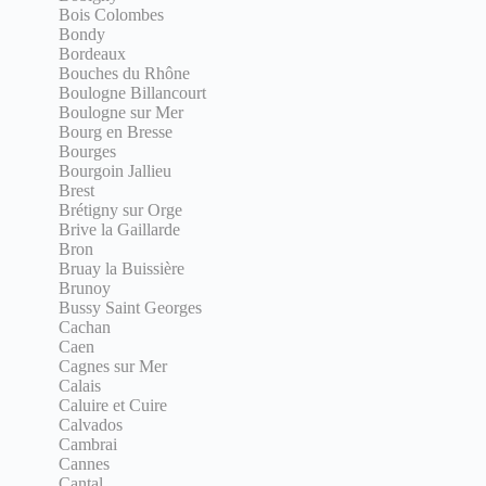
Bois Colombes
Bondy
Bordeaux
Bouches du Rhône
Boulogne Billancourt
Boulogne sur Mer
Bourg en Bresse
Bourges
Bourgoin Jallieu
Brest
Brétigny sur Orge
Brive la Gaillarde
Bron
Bruay la Buissière
Brunoy
Bussy Saint Georges
Cachan
Caen
Cagnes sur Mer
Calais
Caluire et Cuire
Calvados
Cambrai
Cannes
Cantal