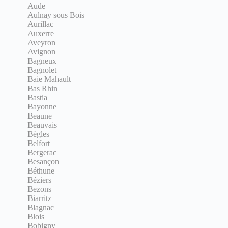
Aude
Aulnay sous Bois
Aurillac
Auxerre
Aveyron
Avignon
Bagneux
Bagnolet
Baie Mahault
Bas Rhin
Bastia
Bayonne
Beaune
Beauvais
Bègles
Belfort
Bergerac
Besançon
Béthune
Béziers
Bezons
Biarritz
Blagnac
Blois
Bobigny