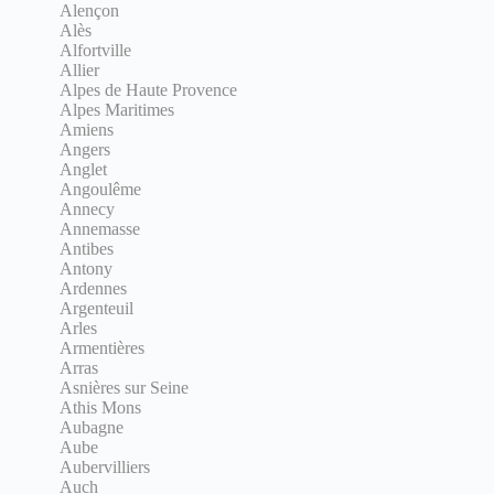
Alençon
Alès
Alfortville
Allier
Alpes de Haute Provence
Alpes Maritimes
Amiens
Angers
Anglet
Angoulême
Annecy
Annemasse
Antibes
Antony
Ardennes
Argenteuil
Arles
Armentières
Arras
Asnières sur Seine
Athis Mons
Aubagne
Aube
Aubervilliers
Auch