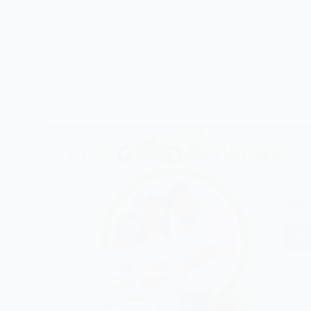
Nous n
VÉR