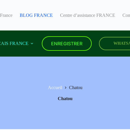
 France
BLOG FRANCE
Centre d’assistance FRANCE
Con
ENREGISTRER
AIS FRANCE
WHATS
Accueil
Chatou
Chatou