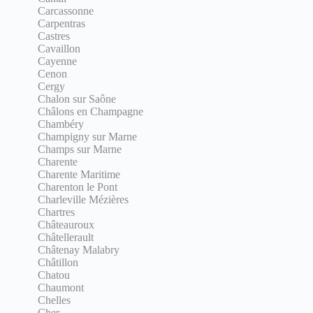
Carcassonne
Carpentras
Castres
Cavaillon
Cayenne
Cenon
Cergy
Chalon sur Saône
Châlons en Champagne
Chambéry
Champigny sur Marne
Champs sur Marne
Charente
Charente Maritime
Charenton le Pont
Charleville Mézières
Chartres
Châteauroux
Châtellerault
Châtenay Malabry
Châtillon
Chatou
Chaumont
Chelles
Cher