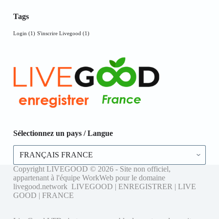
Tags
Login
(1)
S'inscrire Livegood
(1)
Sélectionnez un pays / Langue
Sélectionnez
un
pays
Copyright LIVEGOOD © 2026 - Site non officiel,
/
appartenant à l'équipe WorkWeb pour le domaine
Langue
livegood.network LIVEGOOD | ENREGISTRER | LIVE
GOOD | FRANCE